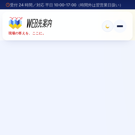
受付 24 時間／対応 平日 10:00-17:00（時間外は翌営業日扱い）
メ
現場の答えを、ここに。
ニ
ュ
ー
を
開
く