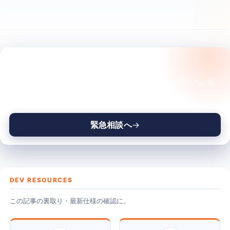
事例紹介（復旧・実戦系）
サイトが今、変な状態ですか？
常時SSL化に失敗してログインできない時の対処
法
触る前に、状況を一緒に整理させてください。24 時間以内に初
動の判断を返します。
※ 本記事は2021年当時の事例です。 現在の WordPress／
PHP 環境では推奨手順が変わっている可能性がありま…
緊急相談へ
2021.06.27
読了 2 分
DEV RESOURCES
この記事の裏取り・最新仕様の確認に。