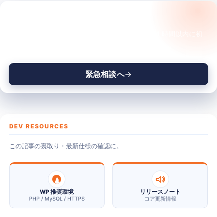
上級者向け
サイトが今、変な状態ですか？
第3回: 「重い」を許さない。Core Web
VitalsとINPの外科手術
触る前に、状況を一緒に整理させてください。24 時間以内に初
動の判断を返します。
INPを軸に、WordPressの体感速度を悪化させる原因を特
定・改善する実践ガイド。Chrome DevToolsでの…
緊急相談へ
2025.12.16
読了 8 分
DEV RESOURCES
この記事の裏取り・最新仕様の確認に。
WP 推奨環境
リリースノート
PHP / MySQL / HTTPS
コア更新情報