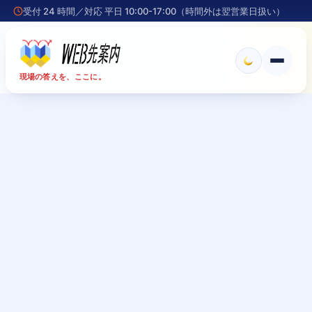
受付 24 時間／対応 平日 10:00-17:00（時間外は翌営業日扱い）
メ
現場の答えを、ここに。
ニ
ュ
ー
を
開
く