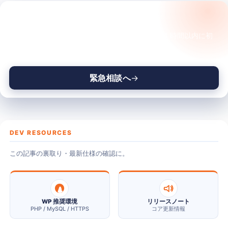
事例紹介（復旧・実戦系）
サイトが今、変な状態ですか？
大量ファイルFTP転送、
タイムアウトでイラッとしてませんか？
触る前に、状況を一緒に整理させてください。24 時間以内に初
動の判断を返します。
※ 本記事は2022年当時の事例です。 現在の WordPress／
PHP 環境では推奨手順が変わっている可能性がありま…
緊急相談へ
2022.06.28
読了 2 分
DEV RESOURCES
この記事の裏取り・最新仕様の確認に。
WP 推奨環境
リリースノート
PHP / MySQL / HTTPS
コア更新情報