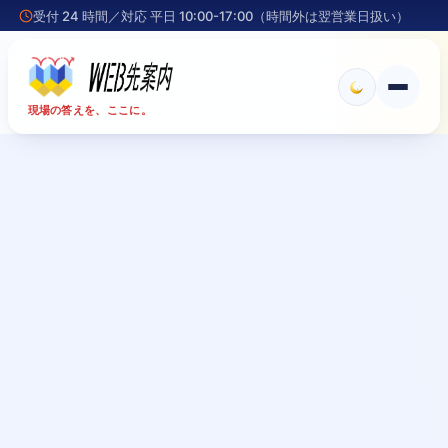
受付 24 時間／対応 平日 10:00-17:00（時間外は翌営業日扱い）
メ
現場の答えを、ここに。
ニ
ュ
ー
を
開
く