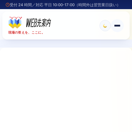
受付 24 時間／対応 平日 10:00-17:00（時間外は翌営業日扱い）
メ
現場の答えを、ここに。
ニ
ュ
ー
を
開
く