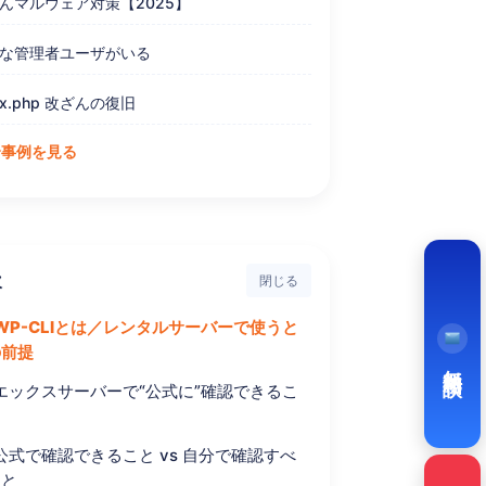
んマルウェア対策【2025】
な管理者ユーザがいる
ex.php 改ざんの復旧
全事例を見る
次
閉じる
メールフォーム
📧
WP-CLIとは／レンタルサーバーで使うと
24h 受付・キャンセル可
の前提
無料相談
Chatwork
エックスサーバーで“公式に”確認できるこ
💬
個人事業主との直接やりとり
公式で確認できること vs 自分で確認すべ
Zoom（予約制）
こと