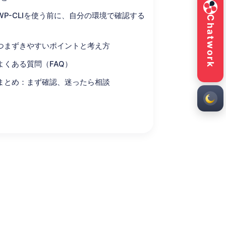
🎥
30 分まで無料／本人確認も兼ねて
WP-CLIを使う前に、自分の環境で確認する
Chatwork
と
ココナラ
🛒
つまずきやすいポイントと考え方
累計 600+ 件 ・ 平均 ★4.9
よくある質問（FAQ）
ウェブナラ（ストア）
まとめ：まず確認、迷ったら相談
🏪
公開実績一覧／ご相談 LP
24h
平日 10:00-17:00