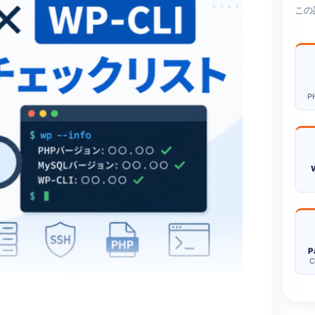
この
P
P
C