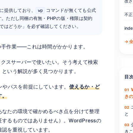
改ざ
式に提供しており、
コマンドが無くても公式
wp
不正
。ただし同梱の有無・PHPの版・権限は契約
ではどうか」を必ず確認してください。
ind
→ 
つずつ手作業——これは時間がかかります。
エックスサーバーで使いたい。そう考えて検索
」という解説が多く見つかります。
目
ンやパスを前提にしています。
使えるか・ど
す。
き
あなたの環境で確かめるべき点を分けて整理
と
るものではありません）。WordPressの
確認を重視しています。
き