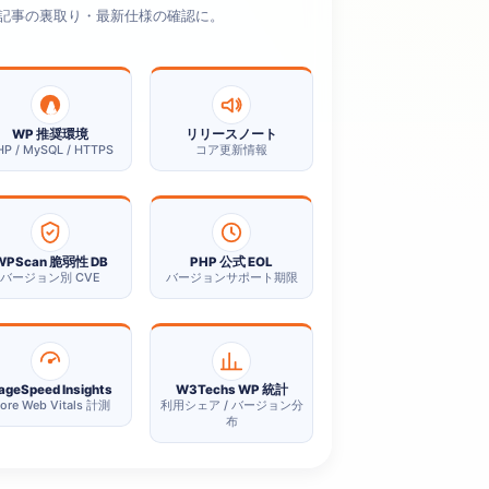
記事の裏取り・最新仕様の確認に。
WP 推奨環境
リリースノート
HP / MySQL / HTTPS
コア更新情報
WPScan 脆弱性 DB
PHP 公式 EOL
バージョン別 CVE
バージョンサポート期限
ageSpeed Insights
W3Techs WP 統計
ore Web Vitals 計測
利用シェア / バージョン分
布